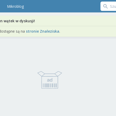
Mikroblog
en wątek w dyskusji!
dostępne są na
stronie Znaleziska
.