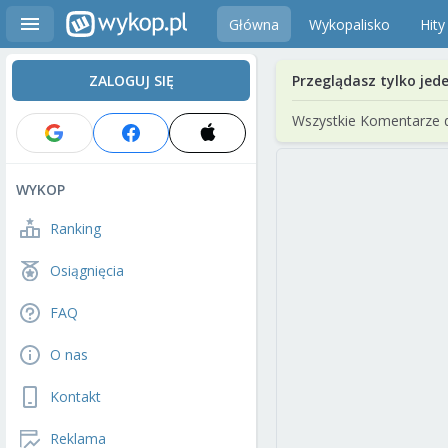
Główna
Wykopalisko
Hity
ZALOGUJ SIĘ
Przeglądasz tylko jed
Wszystkie Komentarze 
WYKOP
Ranking
Osiągnięcia
FAQ
O nas
Kontakt
Reklama