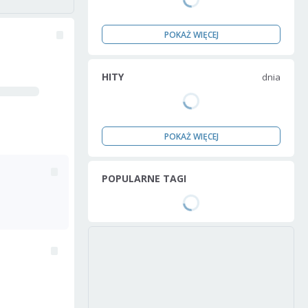
POKAŻ WIĘCEJ
HITY
dnia
POKAŻ WIĘCEJ
POPULARNE TAGI