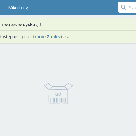
Mikroblog
en wątek w dyskusji!
dostępne są na
stronie Znaleziska
.