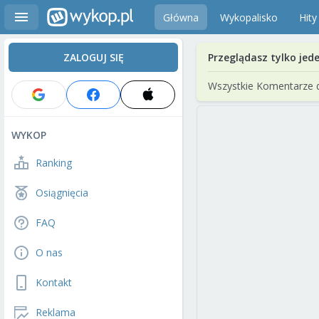
Główna
Wykopalisko
Hity
ZALOGUJ SIĘ
Przeglądasz tylko jed
Wszystkie Komentarze 
WYKOP
Ranking
Osiągnięcia
FAQ
O nas
Kontakt
Reklama