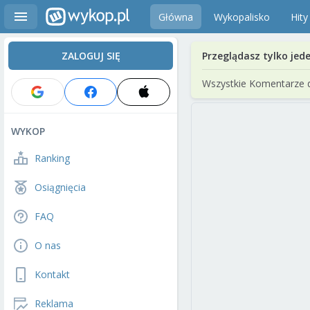
Główna
Wykopalisko
Hity
ZALOGUJ SIĘ
Przeglądasz tylko jed
Wszystkie Komentarze 
WYKOP
Ranking
Osiągnięcia
FAQ
O nas
Kontakt
Reklama