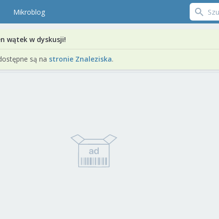
Mikroblog
en wątek w dyskusji!
dostępne są na
stronie Znaleziska
.