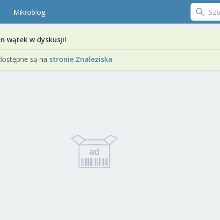
Mikroblog
en wątek w dyskusji!
dostępne są na
stronie Znaleziska
.