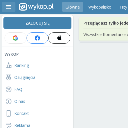
Główna
Wykopalisko
Hity
ZALOGUJ SIĘ
Przeglądasz tylko jed
Wszystkie Komentarze 
WYKOP
Ranking
Osiągnięcia
FAQ
O nas
Kontakt
Reklama