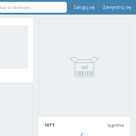
Zaloguj się
Zarejestruj się
HITY
tygodnia