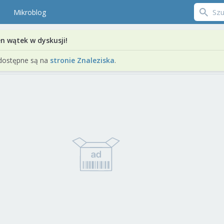
Mikroblog
en wątek w dyskusji!
dostępne są na
stronie Znaleziska
.