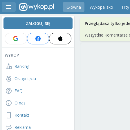
Główna
Wykopalisko
Hity
ZALOGUJ SIĘ
Przeglądasz tylko jed
Wszystkie Komentarze 
WYKOP
Ranking
Osiągnięcia
FAQ
O nas
Kontakt
Reklama