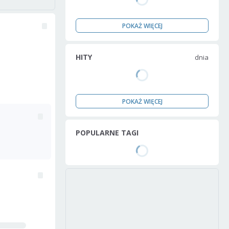
POKAŻ WIĘCEJ
HITY
dnia
POKAŻ WIĘCEJ
POPULARNE TAGI