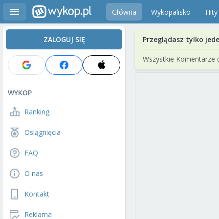
Główna
Wykopalisko
Hity
ZALOGUJ SIĘ
Przeglądasz tylko jed
Wszystkie Komentarze 
WYKOP
Ranking
Osiągnięcia
FAQ
O nas
Kontakt
Reklama