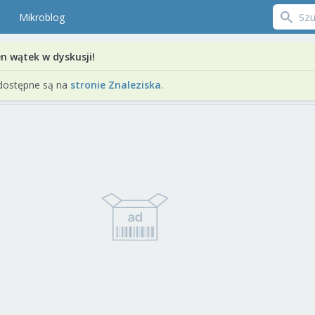
Mikroblog
en wątek w dyskusji!
dostępne są na
stronie Znaleziska
.