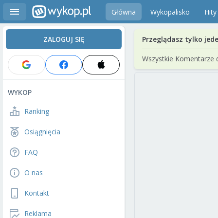
Główna
Wykopalisko
Hity
ZALOGUJ SIĘ
Przeglądasz tylko jed
Wszystkie Komentarze 
WYKOP
Ranking
Osiągnięcia
FAQ
O nas
Kontakt
Reklama