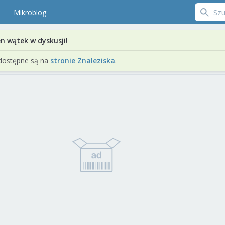
Mikroblog
en wątek w dyskusji!
dostępne są na
stronie Znaleziska
.