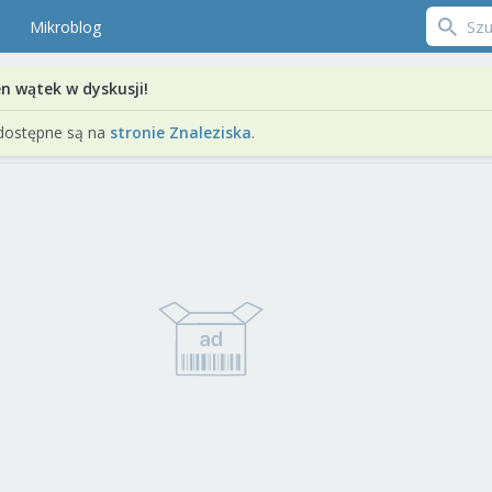
Mikroblog
en wątek w dyskusji!
dostępne są na
stronie Znaleziska
.