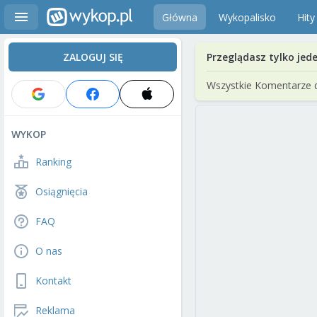
Główna
Wykopalisko
Hity
ZALOGUJ SIĘ
Przeglądasz tylko jed
Wszystkie Komentarze 
WYKOP
Ranking
Osiągnięcia
FAQ
O nas
Kontakt
Reklama