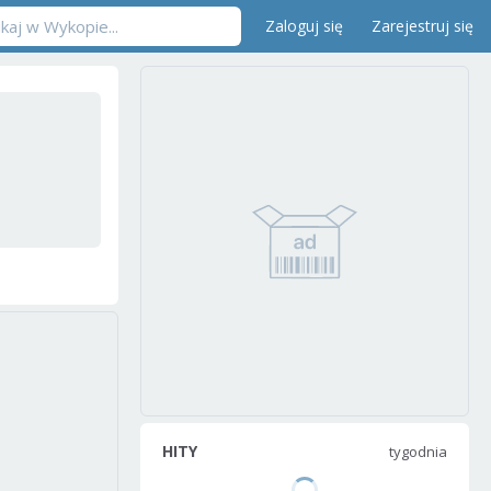
Zaloguj się
Zarejestruj się
HITY
tygodnia