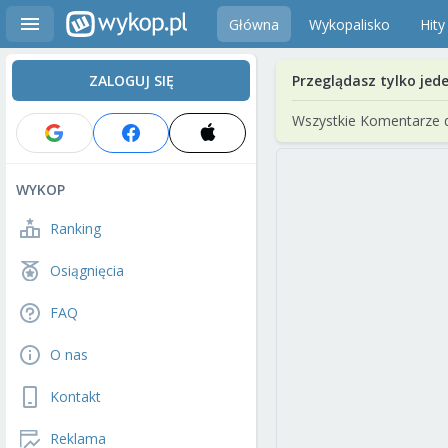
Główna
Wykopalisko
Hity
ZALOGUJ SIĘ
Przeglądasz tylko jed
Wszystkie Komentarze 
WYKOP
Ranking
Osiągnięcia
FAQ
O nas
Kontakt
Reklama