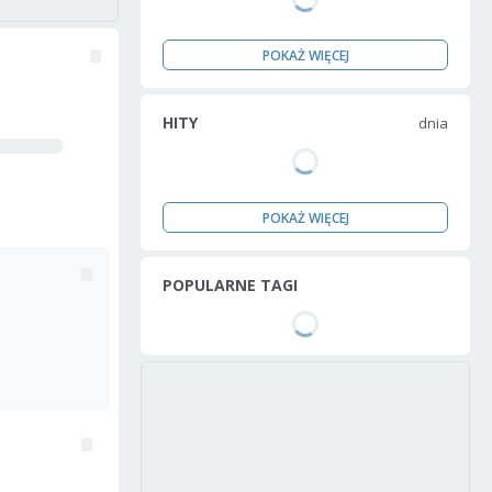
POKAŻ WIĘCEJ
HITY
dnia
POKAŻ WIĘCEJ
POPULARNE TAGI