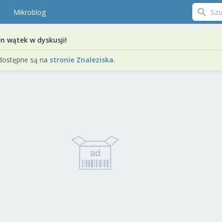
Mikroblog
en wątek w dyskusji!
dostępne są na
stronie Znaleziska
.