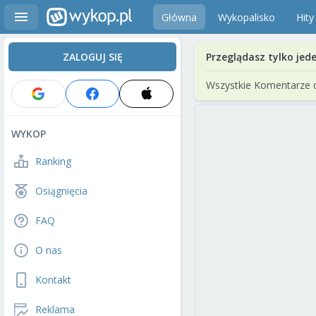
Główna
Wykopalisko
Hity
ZALOGUJ SIĘ
Przeglądasz tylko jed
Wszystkie Komentarze 
WYKOP
Ranking
Osiągnięcia
FAQ
O nas
Kontakt
Reklama