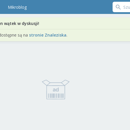
Mikroblog
en wątek w dyskusji!
dostępne są na
stronie Znaleziska
.