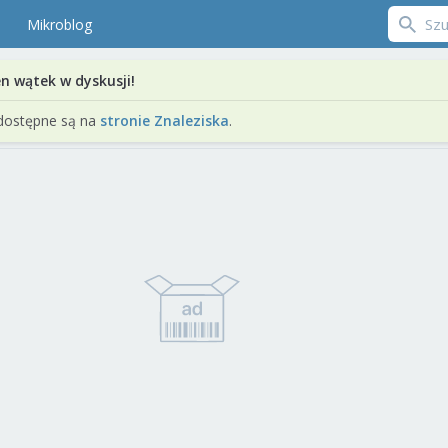
Mikroblog
en wątek w dyskusji!
dostępne są na
stronie Znaleziska
.