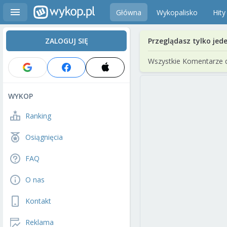
Główna
Wykopalisko
Hity
ZALOGUJ SIĘ
Przeglądasz tylko jed
Wszystkie Komentarze 
WYKOP
Ranking
Osiągnięcia
FAQ
O nas
Kontakt
Reklama