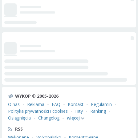
WYKOP © 2005-2026
O nas
Reklama
FAQ
Kontakt
Regulamin
Polityka prywatności i cookies
Hity
Ranking
Osiągnięcia
Changelog
więcej
RSS
Wykopane
Wykopalisko
Komentowane