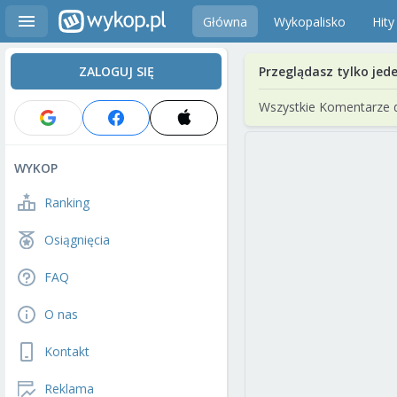
Główna
Wykopalisko
Hity
ZALOGUJ SIĘ
Przeglądasz tylko jed
Wszystkie Komentarze 
WYKOP
Ranking
Osiągnięcia
FAQ
O nas
Kontakt
Reklama