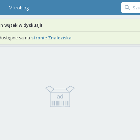
Mikroblog
en wątek w dyskusji!
dostępne są na
stronie Znaleziska
.