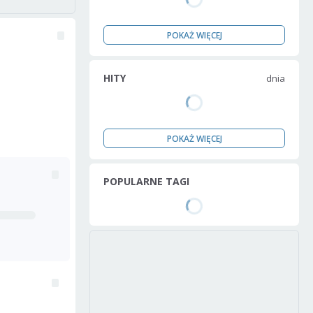
POKAŻ WIĘCEJ
HITY
dnia
POKAŻ WIĘCEJ
POPULARNE TAGI