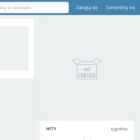
Zaloguj się
Zarejestruj się
HITY
tygodnia