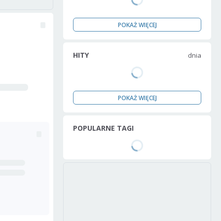
POKAŻ WIĘCEJ
HITY
dnia
POKAŻ WIĘCEJ
POPULARNE TAGI