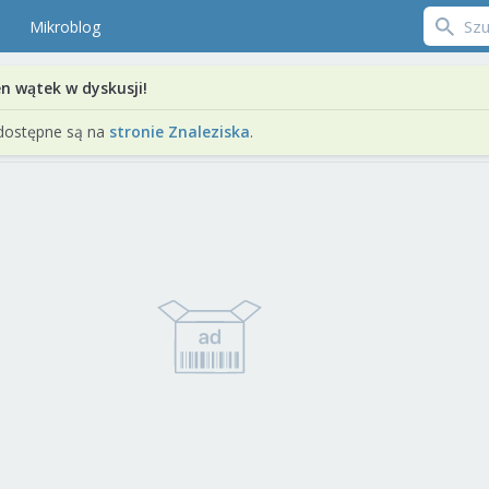
Mikroblog
en wątek w dyskusji!
dostępne są na
stronie Znaleziska
.