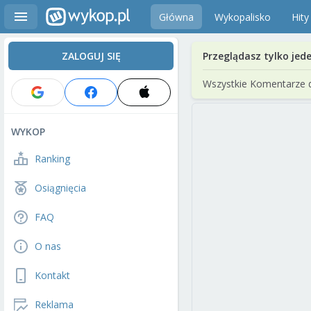
Główna
Wykopalisko
Hity
ZALOGUJ SIĘ
Przeglądasz tylko jed
Wszystkie Komentarze 
WYKOP
Ranking
Osiągnięcia
FAQ
O nas
Kontakt
Reklama