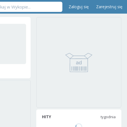
Zaloguj się
Zarejestruj się
HITY
tygodnia