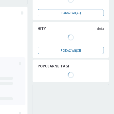
POKAŻ WIĘCEJ
HITY
dnia
POKAŻ WIĘCEJ
POPULARNE TAGI