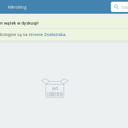
Mikroblog
en wątek w dyskusji!
dostępne są na
stronie Znaleziska
.