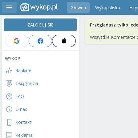
Główna
Wykopalisko
Hity
ZALOGUJ SIĘ
Przeglądasz tylko jed
Wszystkie Komentarze 
WYKOP
Ranking
Osiągnięcia
FAQ
O nas
Kontakt
Reklama