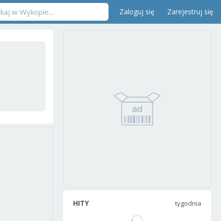
Zaloguj się
Zarejestruj się
HITY
tygodnia