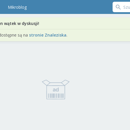
Mikroblog
en wątek w dyskusji!
dostępne są na
stronie Znaleziska
.