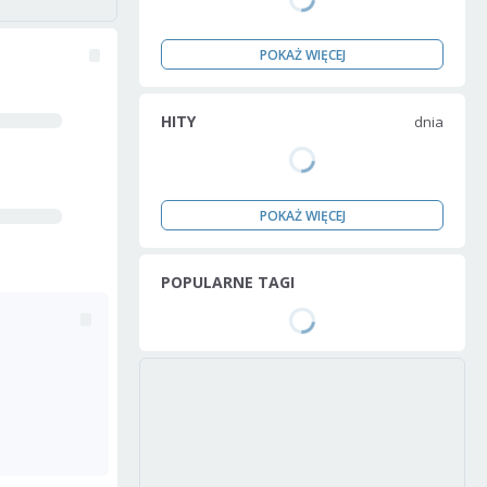
POKAŻ WIĘCEJ
HITY
dnia
POKAŻ WIĘCEJ
POPULARNE TAGI