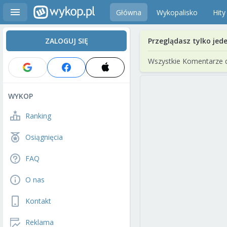
Główna
Wykopalisko
Hity
ZALOGUJ SIĘ
Przeglądasz tylko jed
Wszystkie Komentarze 
WYKOP
Ranking
Osiągnięcia
FAQ
O nas
Kontakt
Reklama