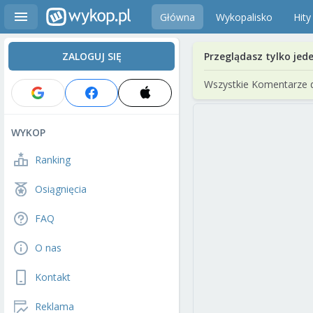
Główna
Wykopalisko
Hity
ZALOGUJ SIĘ
Przeglądasz tylko jed
Wszystkie Komentarze 
WYKOP
Ranking
Osiągnięcia
FAQ
O nas
Kontakt
Reklama