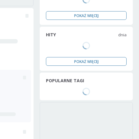
POKAŻ WIĘCEJ
HITY
dnia
POKAŻ WIĘCEJ
POPULARNE TAGI