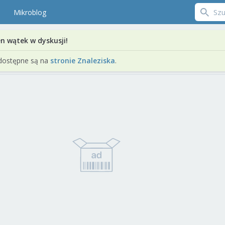
Mikroblog
en wątek w dyskusji!
dostępne są na
stronie Znaleziska
.