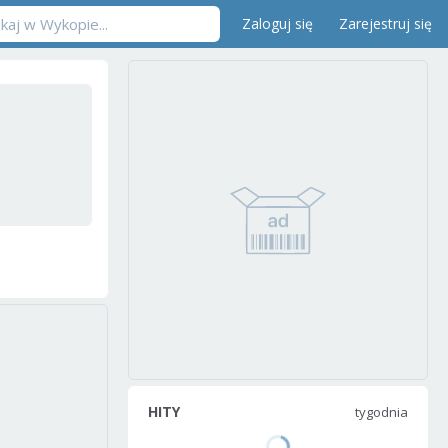
Zaloguj się
Zarejestruj się
HITY
tygodnia