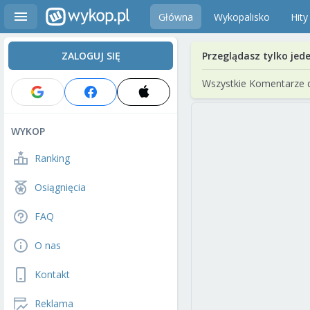
Główna
Wykopalisko
Hity
ZALOGUJ SIĘ
Przeglądasz tylko jed
Wszystkie Komentarze 
WYKOP
Ranking
Osiągnięcia
FAQ
O nas
Kontakt
Reklama