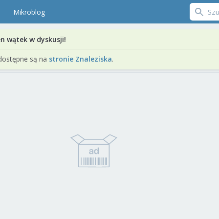
Mikroblog
en wątek w dyskusji!
dostępne są na
stronie Znaleziska
.