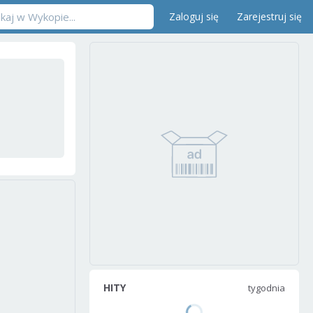
Zaloguj się
Zarejestruj się
HITY
tygodnia