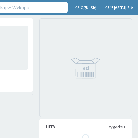
Zaloguj się
Zarejestruj się
HITY
tygodnia