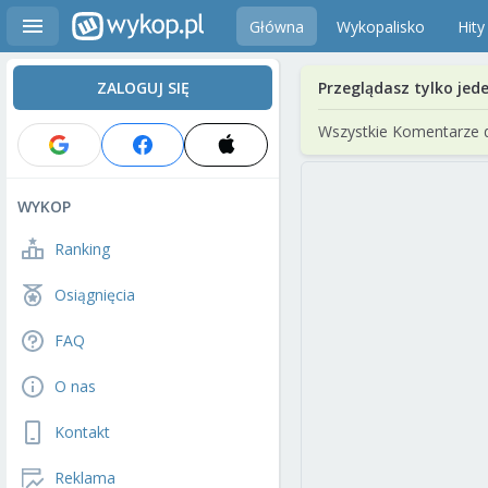
Główna
Wykopalisko
Hity
ZALOGUJ SIĘ
Przeglądasz tylko jed
Wszystkie Komentarze 
WYKOP
Ranking
Osiągnięcia
FAQ
O nas
Kontakt
Reklama