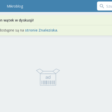
Mikroblog
en wątek w dyskusji!
dostępne są na
stronie Znaleziska
.