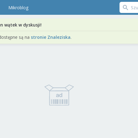
Mikroblog
en wątek w dyskusji!
dostępne są na
stronie Znaleziska
.