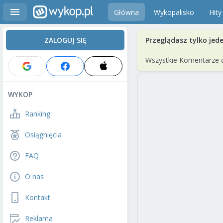
Główna
Wykopalisko
Hity
ZALOGUJ SIĘ
Przeglądasz tylko jed
Wszystkie Komentarze 
WYKOP
Ranking
Osiągnięcia
FAQ
O nas
Kontakt
Reklama