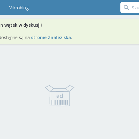
Mikroblog
en wątek w dyskusji!
dostępne są na
stronie Znaleziska
.