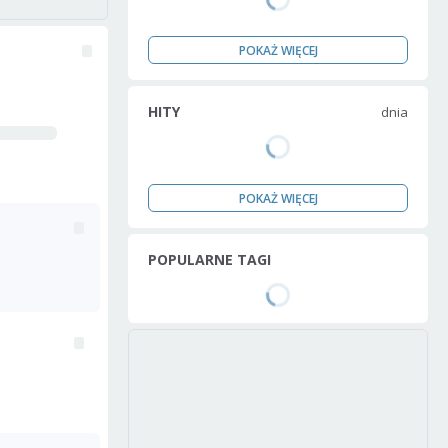
POKAŻ WIĘCEJ
HITY
dnia
POKAŻ WIĘCEJ
POPULARNE TAGI