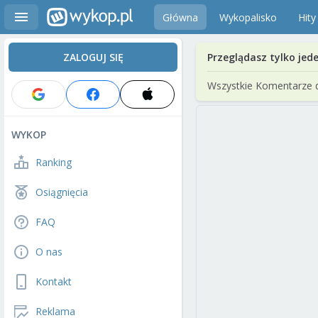
Główna
Wykopalisko
Hity
ZALOGUJ SIĘ
Przeglądasz tylko jed
Wszystkie Komentarze 
WYKOP
Ranking
Osiągnięcia
FAQ
O nas
Kontakt
Reklama