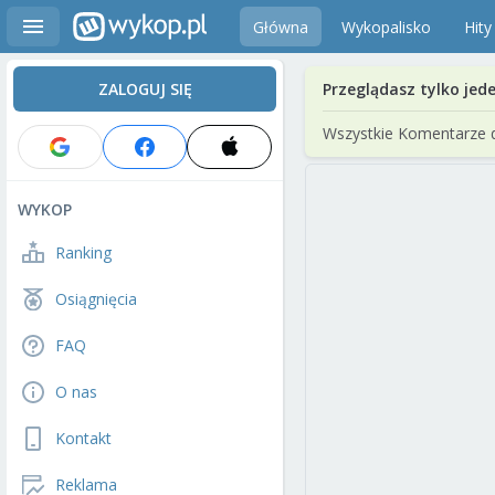
Główna
Wykopalisko
Hity
ZALOGUJ SIĘ
Przeglądasz tylko jed
Wszystkie Komentarze 
WYKOP
Ranking
Osiągnięcia
FAQ
O nas
Kontakt
Reklama