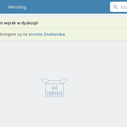
Mikroblog
en wątek w dyskusji!
dostępne są na
stronie Znaleziska
.