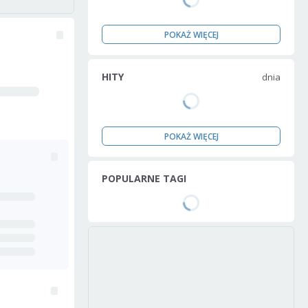
POKAŻ WIĘCEJ
HITY
dnia
POKAŻ WIĘCEJ
POPULARNE TAGI