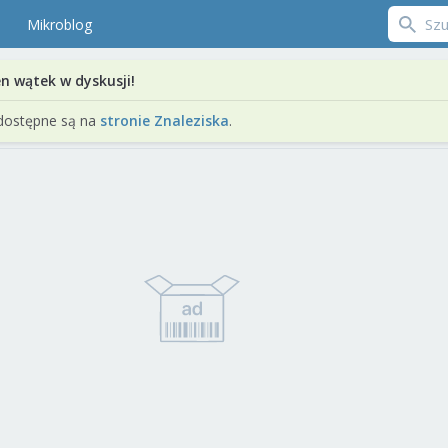
Mikroblog
en wątek w dyskusji!
dostępne są na
stronie Znaleziska
.