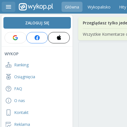
Główna
Wykopalisko
Hity
ZALOGUJ SIĘ
Przeglądasz tylko jed
Wszystkie Komentarze 
WYKOP
Ranking
Osiągnięcia
FAQ
O nas
Kontakt
Reklama