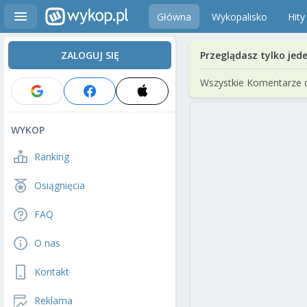
Główna
Wykopalisko
Hity
ZALOGUJ SIĘ
Przeglądasz tylko jed
Wszystkie Komentarze 
WYKOP
Ranking
Osiągnięcia
FAQ
O nas
Kontakt
Reklama