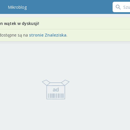
Mikroblog
en wątek w dyskusji!
dostępne są na
stronie Znaleziska
.