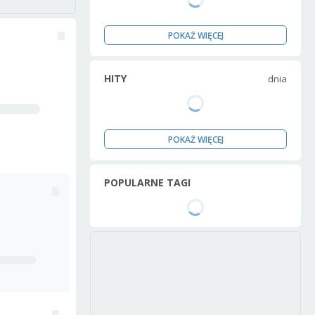
POKAŻ WIĘCEJ
HITY
dnia
POKAŻ WIĘCEJ
POPULARNE TAGI