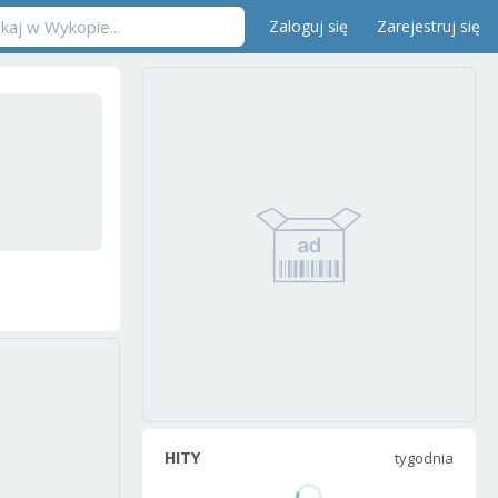
Zaloguj się
Zarejestruj się
HITY
tygodnia