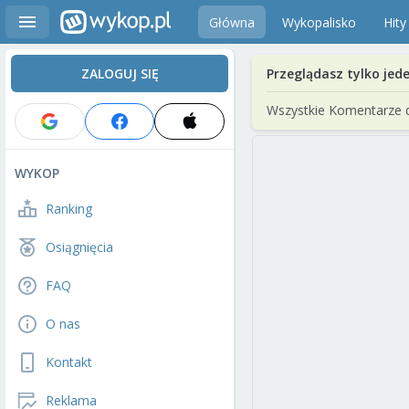
Główna
Wykopalisko
Hity
ZALOGUJ SIĘ
Przeglądasz tylko jed
Wszystkie Komentarze 
WYKOP
Ranking
Osiągnięcia
FAQ
O nas
Kontakt
Reklama