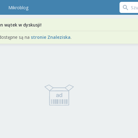
Mikroblog
en wątek w dyskusji!
dostępne są na
stronie Znaleziska
.