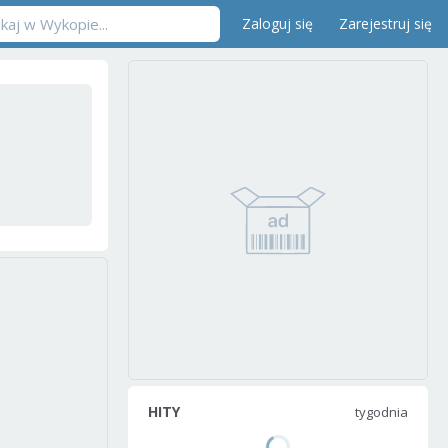
Zaloguj się
Zarejestruj się
HITY
tygodnia