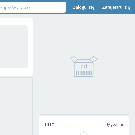
Zaloguj się
Zarejestruj się
HITY
tygodnia