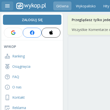
Główna
Wykopalisko
Hity
ZALOGUJ SIĘ
Przeglądasz tylko jed
Wszystkie Komentarze 
WYKOP
Ranking
Osiągnięcia
FAQ
O nas
Kontakt
Reklama