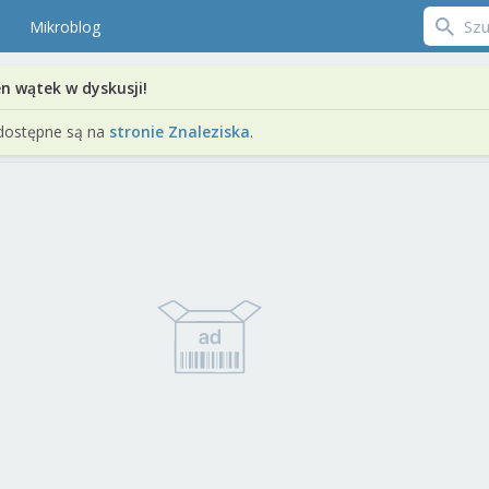
Mikroblog
en wątek w dyskusji!
dostępne są na
stronie Znaleziska
.