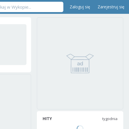
Zaloguj się
Zarejestruj się
HITY
tygodnia