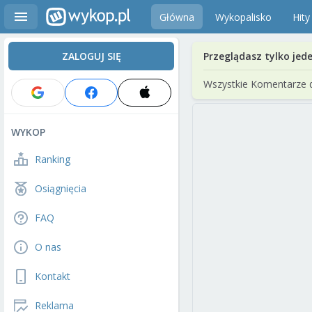
Główna
Wykopalisko
Hity
ZALOGUJ SIĘ
Przeglądasz tylko jed
Wszystkie Komentarze 
WYKOP
Ranking
Osiągnięcia
FAQ
O nas
Kontakt
Reklama