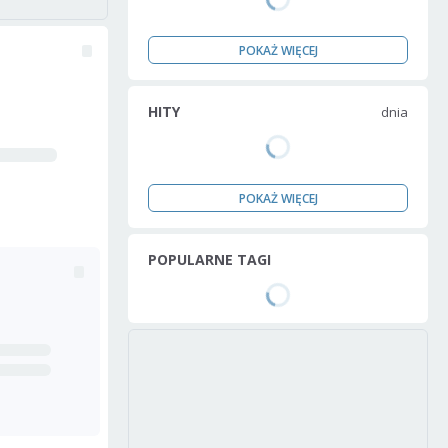
POKAŻ WIĘCEJ
HITY
dnia
POKAŻ WIĘCEJ
POPULARNE TAGI