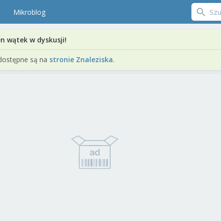
Mikroblog
en wątek w dyskusji!
dostępne są na
stronie Znaleziska
.