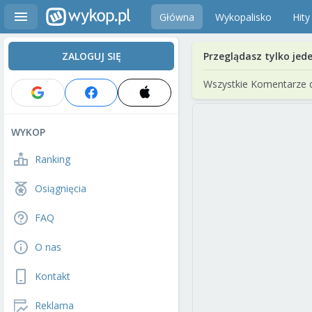
Główna
Wykopalisko
Hity
ZALOGUJ SIĘ
Przeglądasz tylko jed
Wszystkie Komentarze 
WYKOP
Ranking
Osiągnięcia
FAQ
O nas
Kontakt
Reklama