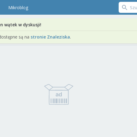
Mikroblog
en wątek w dyskusji!
dostępne są na
stronie Znaleziska
.