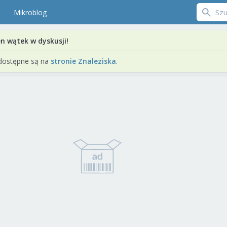
Mikroblog
en wątek w dyskusji!
dostępne są na
stronie Znaleziska
.