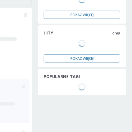
POKAŻ WIĘCEJ
HITY
dnia
POKAŻ WIĘCEJ
POPULARNE TAGI