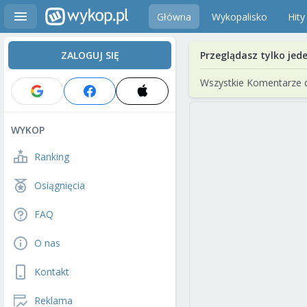
Główna
Wykopalisko
Hity
ZALOGUJ SIĘ
Przeglądasz tylko jed
Wszystkie Komentarze 
WYKOP
Ranking
Osiągnięcia
FAQ
O nas
Kontakt
Reklama