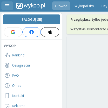
Główna
Wykopalisko
Hity
ZALOGUJ SIĘ
Przeglądasz tylko jed
Wszystkie Komentarze 
WYKOP
Ranking
Osiągnięcia
FAQ
O nas
Kontakt
Reklama