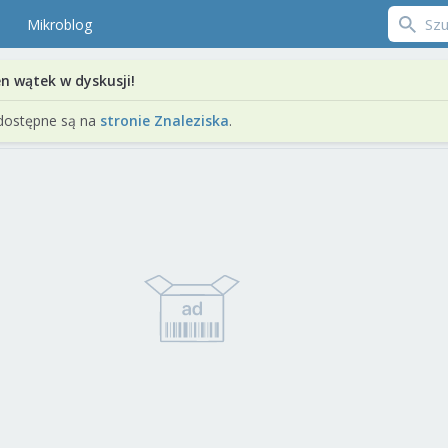
Mikroblog
en wątek w dyskusji!
dostępne są na
stronie Znaleziska
.