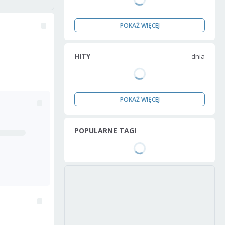
POKAŻ WIĘCEJ
HITY
dnia
POKAŻ WIĘCEJ
POPULARNE TAGI