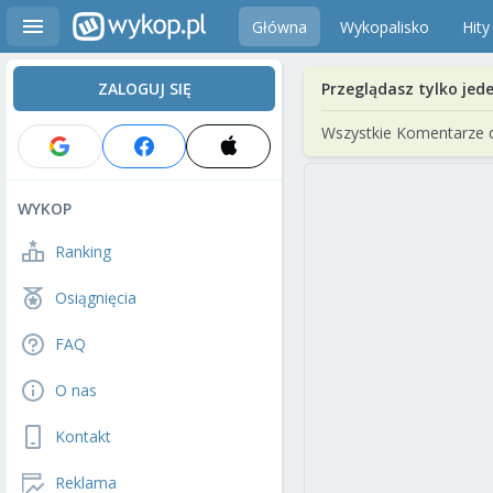
Główna
Wykopalisko
Hity
ZALOGUJ SIĘ
Przeglądasz tylko jed
Wszystkie Komentarze 
WYKOP
Ranking
Osiągnięcia
FAQ
O nas
Kontakt
Reklama