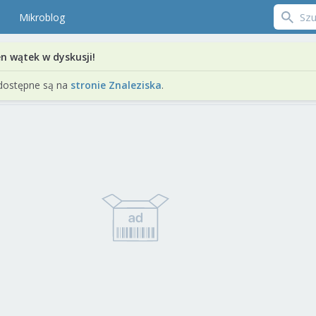
Mikroblog
en wątek w dyskusji!
dostępne są na
stronie Znaleziska
.