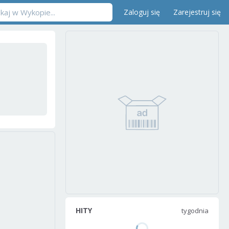
Zaloguj się
Zarejestruj się
HITY
tygodnia