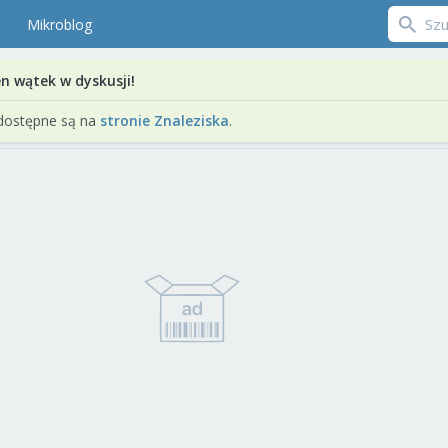
Mikroblog
en wątek w dyskusji!
dostępne są na
stronie Znaleziska
.