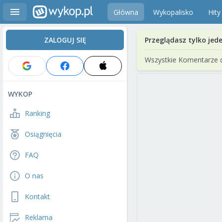
Główna
Wykopalisko
Hity
ZALOGUJ SIĘ
Przeglądasz tylko jed
Wszystkie Komentarze 
WYKOP
Ranking
Osiągnięcia
FAQ
O nas
Kontakt
Reklama