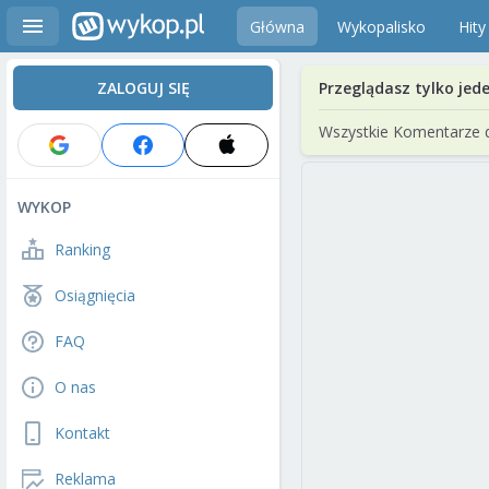
Główna
Wykopalisko
Hity
ZALOGUJ SIĘ
Przeglądasz tylko jed
Wszystkie Komentarze 
WYKOP
Ranking
Osiągnięcia
FAQ
O nas
Kontakt
Reklama