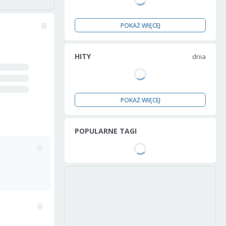
POKAŻ WIĘCEJ
HITY
dnia
POKAŻ WIĘCEJ
POPULARNE TAGI