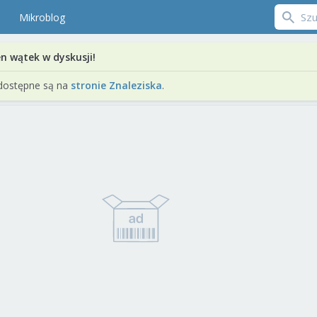
Mikroblog
en wątek w dyskusji!
dostępne są na
stronie Znaleziska
.