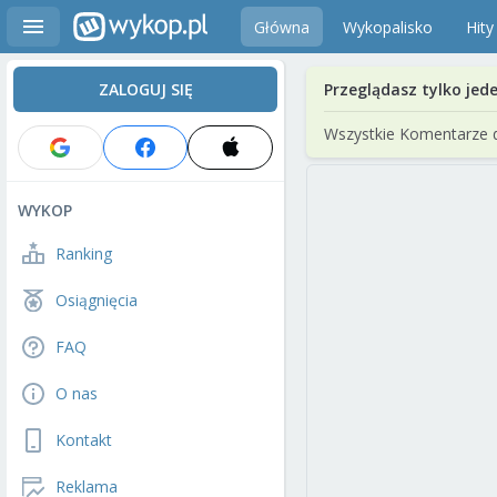
Główna
Wykopalisko
Hity
ZALOGUJ SIĘ
Przeglądasz tylko jed
Wszystkie Komentarze 
WYKOP
Ranking
Osiągnięcia
FAQ
O nas
Kontakt
Reklama