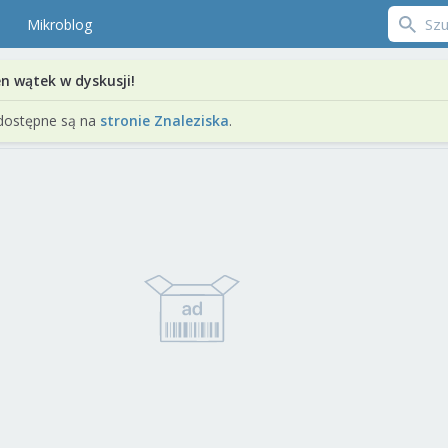
Mikroblog
en wątek w dyskusji!
dostępne są na
stronie Znaleziska
.