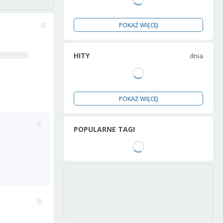
POKAŻ WIĘCEJ
HITY
dnia
POKAŻ WIĘCEJ
POPULARNE TAGI