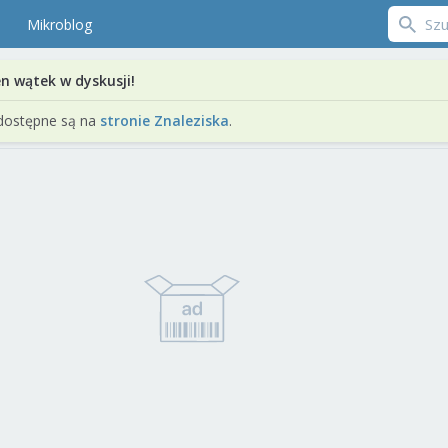
Mikroblog
en wątek w dyskusji!
dostępne są na
stronie Znaleziska
.