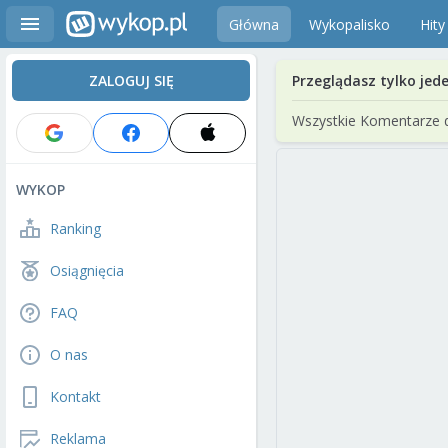
Główna
Wykopalisko
Hity
ZALOGUJ SIĘ
Przeglądasz tylko jed
Wszystkie Komentarze 
WYKOP
Ranking
Osiągnięcia
FAQ
O nas
Kontakt
Reklama