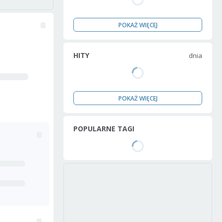
POKAŻ WIĘCEJ
HITY
dnia
POKAŻ WIĘCEJ
POPULARNE TAGI