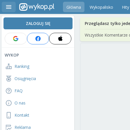
Główna
Wykopalisko
Hity
ZALOGUJ SIĘ
Przeglądasz tylko jed
Wszystkie Komentarze 
WYKOP
Ranking
Osiągnięcia
FAQ
O nas
Kontakt
Reklama