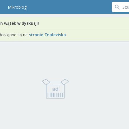
Mikroblog
en wątek w dyskusji!
dostępne są na
stronie Znaleziska
.