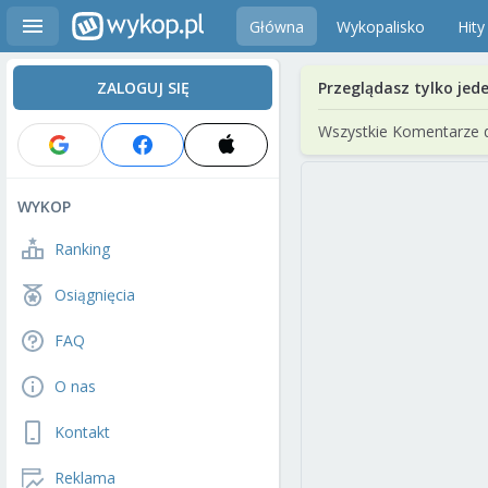
Główna
Wykopalisko
Hity
ZALOGUJ SIĘ
Przeglądasz tylko jed
Wszystkie Komentarze 
WYKOP
Ranking
Osiągnięcia
FAQ
O nas
Kontakt
Reklama