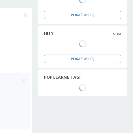
POKAŻ WIĘCEJ
HITY
dnia
POKAŻ WIĘCEJ
POPULARNE TAGI