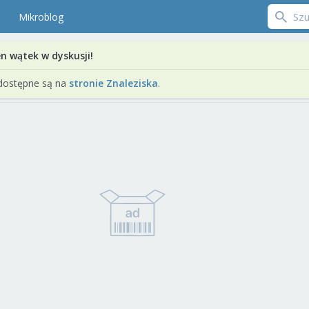
Mikroblog
en wątek w dyskusji!
dostępne są na
stronie Znaleziska
.